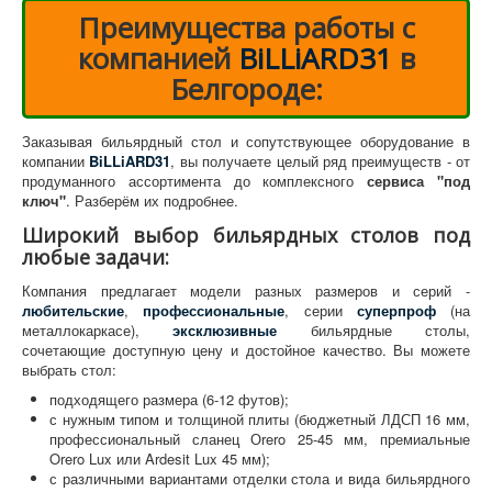
Преимущества работы с
компанией
BiLLiARD31
в
Белгороде:
Заказывая бильярдный стол и сопутствующее оборудование в
компании
BiLLiARD31
, вы получаете целый ряд преимуществ - от
продуманного ассортимента до комплексного
сервиса "под
ключ"
. Разберём их подробнее.
Широкий выбор бильярдных столов под
любые задачи:
Компания предлагает модели разных размеров и серий -
любительские
,
профессиональные
, серии
суперпроф
(на
металлокаркасе),
эксклюзивные
бильярдные столы,
сочетающие доступную цену и достойное качество. Вы можете
выбрать стол:
подходящего размера (6-12 футов);
с нужным типом и толщиной плиты (бюджетный ЛДСП 16 мм,
профессиональный сланец Оrero 25-45 мм, премиальные
Orero Lux или Ardesit Lux 45 мм);
с различными вариантами отделки стола и вида бильярдного