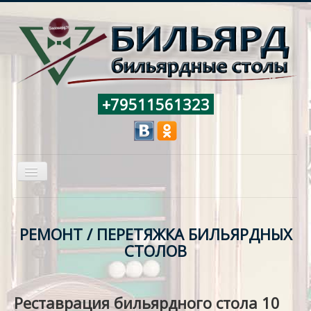
+79511561323
Включить/
выключить
навигацию
ГЛАВНАЯ
БИЛЬЯРДНЫЕ СТОЛЫ
РЕМОНТ / ПЕРЕТЯЖКА БИЛЬЯРДНЫХ
СТОЛОВ
АКСЕССУАРЫ НА СКЛАДЕ
УСЛУГИ
Реставрация бильярдного стола 10
МАТЕРИАЛЫ