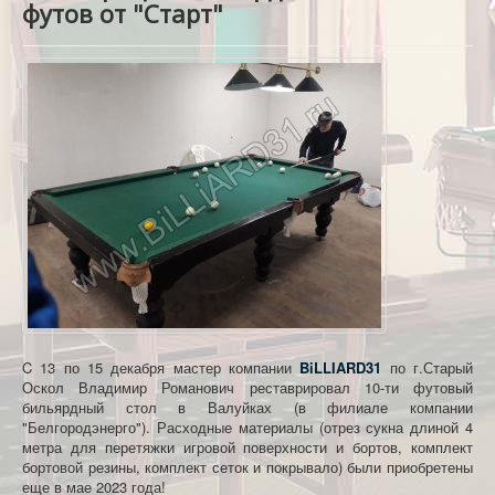
футов от "Старт"
КОНТАКТЫ
C 13 по 15 декабря мастер компании
BiLLIARD31
по г.Старый
Оскол Владимир Романович реставрировал 10-ти футовый
бильярдный стол в Валуйках (в филиале компании
"Белгородэнерго"). Расходные материалы (отрез сукна длиной 4
метра для перетяжки игровой поверхности и бортов, комплект
бортовой резины, комплект сеток и покрывало) были приобретены
еще в мае 2023 года!